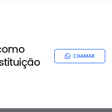
 como
CHAMAR
tituição