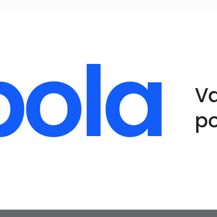
bola
Va
po